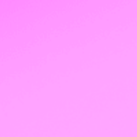
52
тысячи учеников получили профессию
мечты