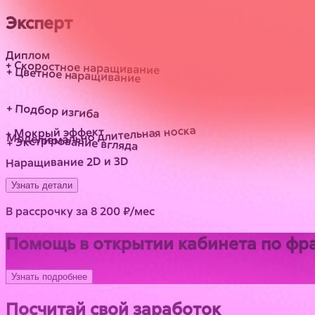
Эксперт
Диплом
+ Скоростное наращивание
+ Цветное наращивание
+ Подбор изгиба
+ Экстремально длительная носка
+ Мокрый эффект
Моделирование вгляда
Наращивание 2D и 3D
Узнать детали
В рассрочку за 8 200 ₽/мес
Помощь в открытии кабинета по фр
Узнать подробнее
Посчитай свой заработок