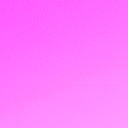
Данные о профессии отобразятся в федеральном реест
Посмотреть как это будет