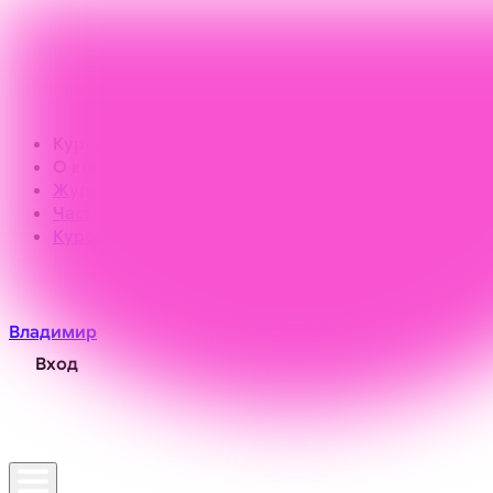
Курсы
О компании
Журнал
Частые вопросы
Курсы по соцконтракту
Владимир
Вход