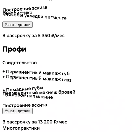
Построение эскиза
Колористика
Способы укладки пигмента
Узнать детали
В рассрочку за 5 350 ₽/мес
Профи
Свидетельство
+ Перманентный макияж губ
+ Перманентный макияж глаз
+ Помадные губы
Перманентный макияж бровей
Пудровое напыление
Построение эскиза
Узнать детали
В рассрочку за 13 200 ₽/мес
Много
практики