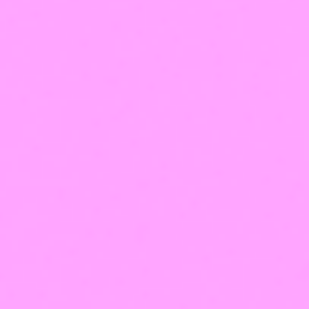
Владимир
+7 (924) 290-54-60
info@viktoria-profi.ru
Ул. Северная, д. 4
Стрелецкий переулок, д. 3.Вход в студию под цифрой
2
Лицензия на образование
Медицинская
лицензия
Оферта
Политика использования cookie-файлов
Политика
обработки персональных данных
Франшиза
Лицензия на образование
Медицинская лицензия
Оферта
Политика использования cookie-файлов
Политика обработки персональных данных
Франшиза
Оплатить