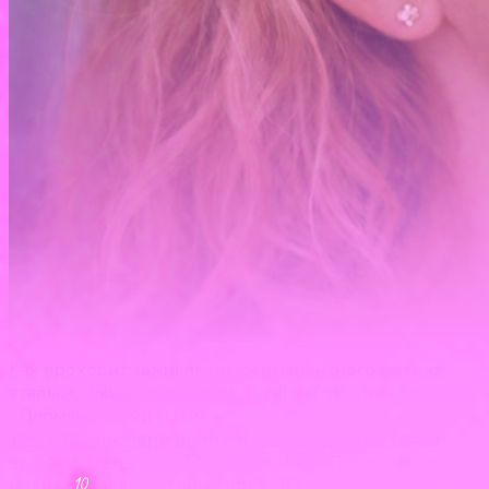
Как проходит заживление перманентного макияжа:
этапы, сроки и рекомендации клиенту
8 декабря 2025
г.
Перманентный макияж
Топ-5 техник перманентного макияжа 2026 года и
чем они отличаются
12 ноября 2025 г.
Перманентный
макияж
задач, которые должен уметь решать
10