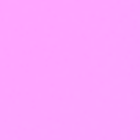
будущее сейчас!
Начни зарабатывать
Можно ли обучиться с нуля на мастера перманентного макияжа?
Предоставляются ли аппараты для работы?
Будет ли практика на моделях?
Будут ли на курсе самые продвинутые техники?
Все вопросы
Напишите
нам,