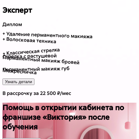
Эксперт
Диплом
+ Удаление перманентного макияжа
+ Волосковая техника
+ Классическая стрелка
Стрелка с растушевой
Перманентный макияж бровей
Перманентный макияж губ
Межресничка
Узнать детали
В рассрочку за 22 500 ₽/мес
Помощь в открытии кабинета по
франшизе «Виктория» после
обучения