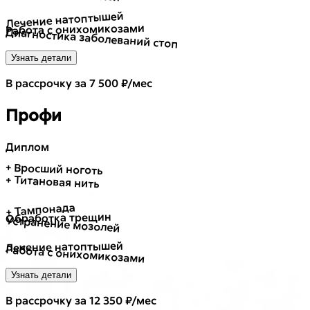
Лечение натоптышей
Работа с онихомикозами
Диагностика заболеваний стоп
Узнать детали
В рассрочку за 7 500 ₽/мес
Профи
Диплом
+ Вросший ноготь
+ Титановая нить
+ Тампонада
Обработка трещин
Устранение мозолей
Лечение натоптышей
Работа с онихомикозами
Узнать детали
В рассрочку за 12 350 ₽/мес