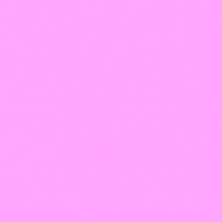
лицензия
Оферта
Политика
использования
cookie-
файлов
Политика
обработки
персональных
данных
Франшиза
Лицензия на образование
Медицинская лицензия
Оферта
Политика использования cookie-файлов
Политика обработки персональных данных
Франшиза
Сделано в Студии
Артемия Лебедева
Информация о
сайте
Оплатить