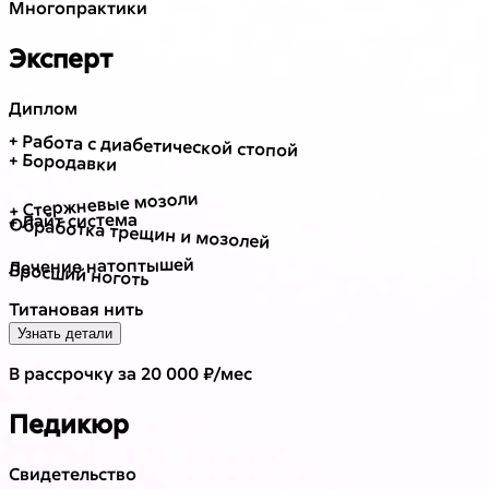
Много
практики
Эксперт
Диплом
+ Работа с диабетической стопой
+ Бородавки
+ Стержневые мозоли
+ Лайт система
Обработка трещин и мозолей
Лечение натоптышей
Вросший ноготь
Титановая нить
Узнать детали
В рассрочку за 20 000 ₽/мес
Педикюр
Свидетельство