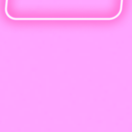
Трудоустройство и создание портфолио
Воплоти свое
будущее сейчас!
Начни зарабатывать
Подходит ли курс мастера подолога для обучения с нуля?
Какие навыки и процедуры осваиваются на курсе подологии?