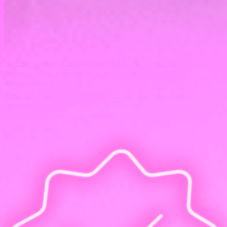
Что на самом деле делает подолог и почему это
больше, чем просто педикюр
9 декабря 2025
г.
Подология
Как построено обучение на подолога в нашем
центре
28 ноября 2025 г.
Подология
Какие навыки
делают подолога востребованным
30 октября 2025
г.
Подология
Все материалы